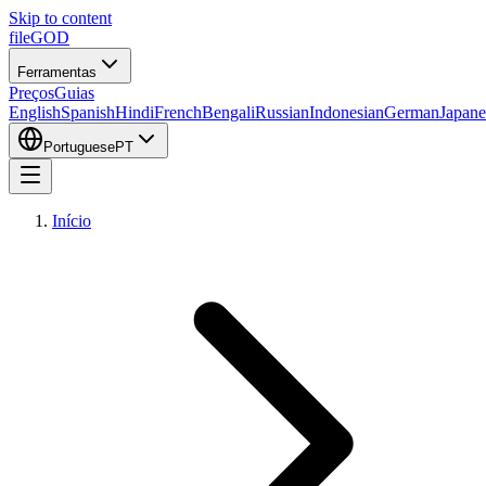
Skip to content
fileGOD
Ferramentas
Preços
Guias
English
Spanish
Hindi
French
Bengali
Russian
Indonesian
German
Japane
Portuguese
PT
Início