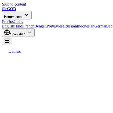
Skip to content
fileGOD
Herramientas
Precios
Guias
English
Hindi
French
Bengali
Portuguese
Russian
Indonesian
German
Jap
Spanish
ES
Inicio