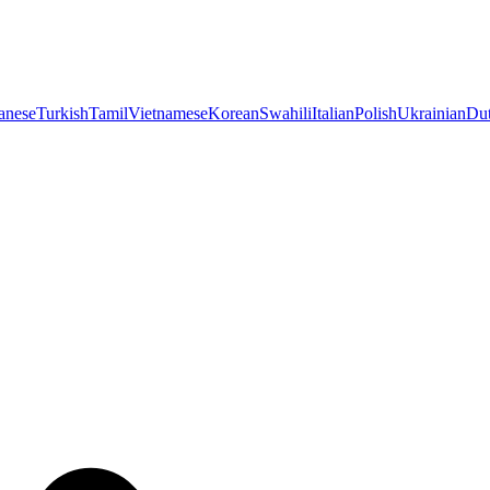
anese
Turkish
Tamil
Vietnamese
Korean
Swahili
Italian
Polish
Ukrainian
Du