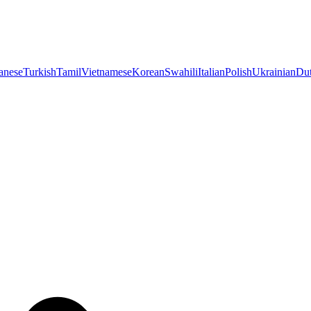
anese
Turkish
Tamil
Vietnamese
Korean
Swahili
Italian
Polish
Ukrainian
Du