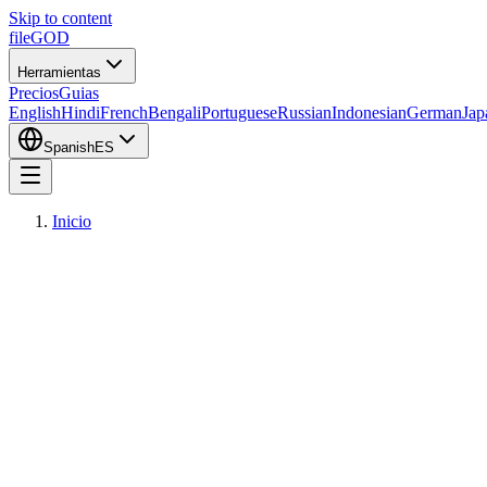
Skip to content
fileGOD
Herramientas
Precios
Guias
English
Hindi
French
Bengali
Portuguese
Russian
Indonesian
German
Jap
Spanish
ES
Inicio