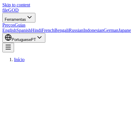
Skip to content
fileGOD
Ferramentas
Preços
Guias
English
Spanish
Hindi
French
Bengali
Russian
Indonesian
German
Japane
Portuguese
PT
Início