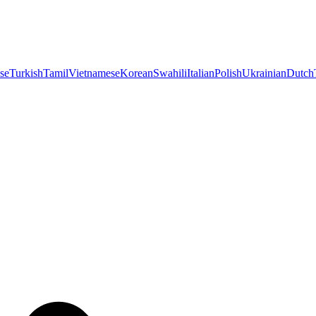
se
Turkish
Tamil
Vietnamese
Korean
Swahili
Italian
Polish
Ukrainian
Dutch