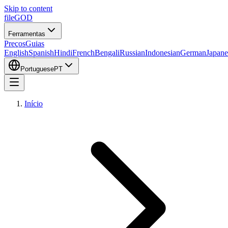
Skip to content
fileGOD
Ferramentas
Preços
Guias
English
Spanish
Hindi
French
Bengali
Russian
Indonesian
German
Japane
Portuguese
PT
Início