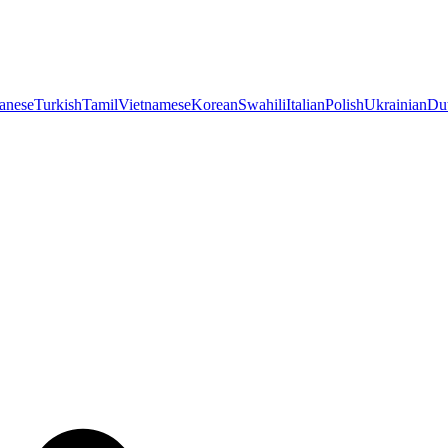
anese
Turkish
Tamil
Vietnamese
Korean
Swahili
Italian
Polish
Ukrainian
Du