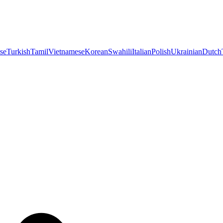
se
Turkish
Tamil
Vietnamese
Korean
Swahili
Italian
Polish
Ukrainian
Dutch