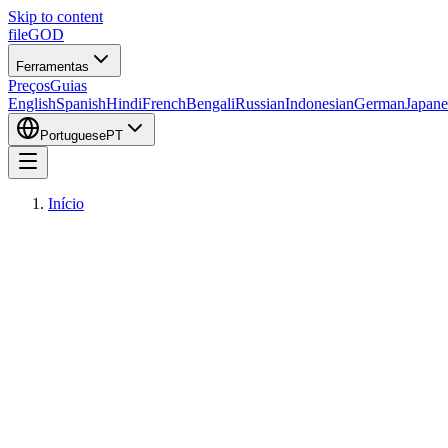
Skip to content
fileGOD
Ferramentas
Preços
Guias
English
Spanish
Hindi
French
Bengali
Russian
Indonesian
German
Japane
Portuguese
PT
Início