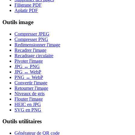
Filigrane PDF
Aplatir PDF
Outils image
Compresser JPEG
Compresser PNG
Redimensionner l'image
Recadrer l'image
Recadrage circulaire
Pivoter l'image
JPG ↔ PNG
JPG ↔ WebP
PNG ↔ WebP
Convertir l'image
Retourner l'image
Niveaux de gris
Flouter l'image
HEIC en JPG
SVG en PNG
Outils utilitaires
Générateur de QR code