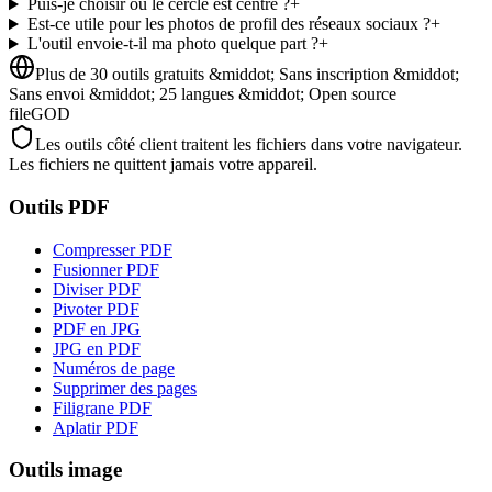
Puis-je choisir où le cercle est centré ?
+
Est-ce utile pour les photos de profil des réseaux sociaux ?
+
L'outil envoie-t-il ma photo quelque part ?
+
Plus de 30 outils gratuits &middot; Sans inscription &middot;
Sans envoi &middot; 25 langues &middot; Open source
fileGOD
Les outils côté client traitent les fichiers dans votre navigateur.
Les fichiers ne quittent jamais votre appareil.
Outils PDF
Compresser PDF
Fusionner PDF
Diviser PDF
Pivoter PDF
PDF en JPG
JPG en PDF
Numéros de page
Supprimer des pages
Filigrane PDF
Aplatir PDF
Outils image