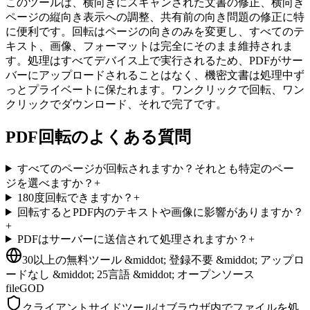
このツールは、横向きにスキャンされた文書の修正、横向き
ページの縦向き表示への調整、共有前の向き問題の修正に特
に便利です。回転はページの向きのみを変更し、すべてのテ
キスト、画像、フォーマットは完全にそのまま維持されま
す。処理はすべてデバイス上で実行されるため、PDFがサー
バーにアップロードされることはなく、機密文書は処理中ず
っとプライベートに保たれます。ワンクリックで回転、ワン
クリックでダウンロード、それで完了です。
PDF回転のよくある質問
すべてのページが回転されますか？それとも特定のペー
ジを選べますか？
+
180度回転できますか？
+
回転するとPDF内のテキストや画像に影響がありますか？
+
PDFはサーバーに送信されて処理されますか？
+
30以上の無料ツール &middot; 登録不要 &middot; アップロ
ードなし &middot; 25言語 &middot; オープンソース
fileGOD
クライアントサイドツールはブラウザ内でファイルを処