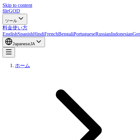
Skip to content
fileGOD
ツール
料金
使い方
English
Spanish
Hindi
French
Bengali
Portuguese
Russian
Indonesian
Ge
Japanese
JA
ホーム