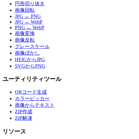
円形切り抜き
画像回転
JPG ↔ PNG
JPG ↔ WebP
PNG ↔ WebP
画像変換
画像反転
グレースケール
画像ぼかし
HEICからJPG
SVGからPNG
ユーティリティツール
QRコード生成
カラーピッカー
画像からテキスト
ZIP作成
ZIP解凍
リソース