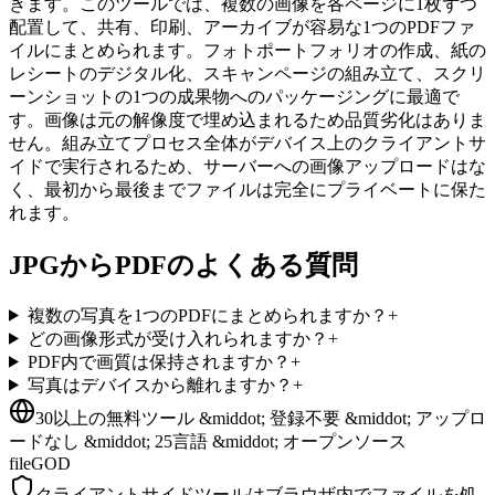
きます。このツールでは、複数の画像を各ページに1枚ずつ
配置して、共有、印刷、アーカイブが容易な1つのPDFファ
イルにまとめられます。フォトポートフォリオの作成、紙の
レシートのデジタル化、スキャンページの組み立て、スクリ
ーンショットの1つの成果物へのパッケージングに最適で
す。画像は元の解像度で埋め込まれるため品質劣化はありま
せん。組み立てプロセス全体がデバイス上のクライアントサ
イドで実行されるため、サーバーへの画像アップロードはな
く、最初から最後までファイルは完全にプライベートに保た
れます。
JPGからPDFのよくある質問
複数の写真を1つのPDFにまとめられますか？
+
どの画像形式が受け入れられますか？
+
PDF内で画質は保持されますか？
+
写真はデバイスから離れますか？
+
30以上の無料ツール &middot; 登録不要 &middot; アップロ
ードなし &middot; 25言語 &middot; オープンソース
fileGOD
クライアントサイドツールはブラウザ内でファイルを処