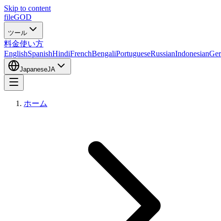
Skip to content
fileGOD
ツール
料金
使い方
English
Spanish
Hindi
French
Bengali
Portuguese
Russian
Indonesian
Ge
Japanese
JA
ホーム