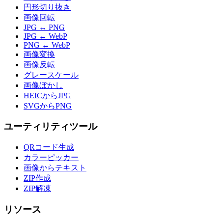
円形切り抜き
画像回転
JPG ↔ PNG
JPG ↔ WebP
PNG ↔ WebP
画像変換
画像反転
グレースケール
画像ぼかし
HEICからJPG
SVGからPNG
ユーティリティツール
QRコード生成
カラーピッカー
画像からテキスト
ZIP作成
ZIP解凍
リソース