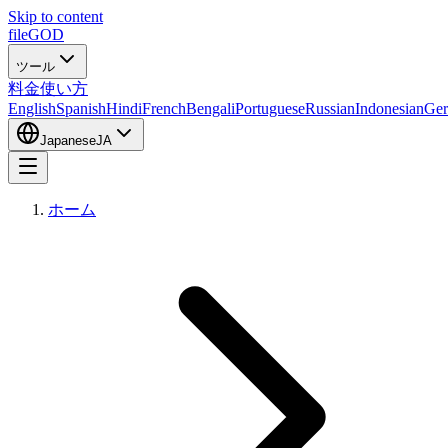
Skip to content
fileGOD
ツール
料金
使い方
English
Spanish
Hindi
French
Bengali
Portuguese
Russian
Indonesian
Ge
Japanese
JA
ホーム