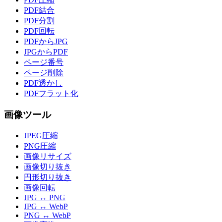
PDF結合
PDF分割
PDF回転
PDFからJPG
JPGからPDF
ページ番号
ページ削除
PDF透かし
PDFフラット化
画像ツール
JPEG圧縮
PNG圧縮
画像リサイズ
画像切り抜き
円形切り抜き
画像回転
JPG ↔ PNG
JPG ↔ WebP
PNG ↔ WebP