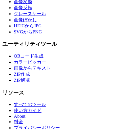
画像変換
画像反転
グレースケール
画像ぼかし
HEICからJPG
SVGからPNG
ユーティリティツール
QRコード生成
カラーピッカー
画像からテキスト
ZIP作成
ZIP解凍
リソース
すべてのツール
使い方ガイド
About
料金
プライバシーポリシー