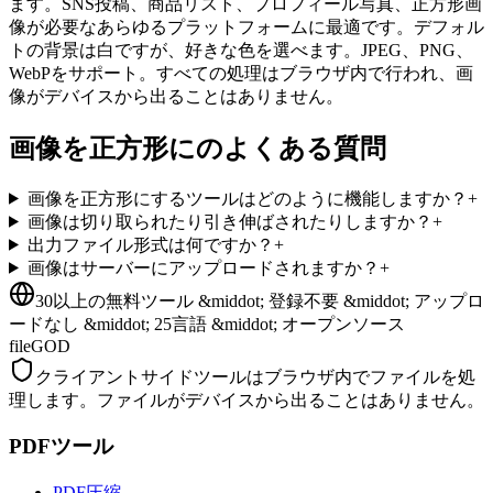
ます。SNS投稿、商品リスト、プロフィール写真、正方形画
像が必要なあらゆるプラットフォームに最適です。デフォル
トの背景は白ですが、好きな色を選べます。JPEG、PNG、
WebPをサポート。すべての処理はブラウザ内で行われ、画
像がデバイスから出ることはありません。
画像を正方形にのよくある質問
画像を正方形にするツールはどのように機能しますか？
+
画像は切り取られたり引き伸ばされたりしますか？
+
出力ファイル形式は何ですか？
+
画像はサーバーにアップロードされますか？
+
30以上の無料ツール &middot; 登録不要 &middot; アップロ
ードなし &middot; 25言語 &middot; オープンソース
fileGOD
クライアントサイドツールはブラウザ内でファイルを処
理します。ファイルがデバイスから出ることはありません。
PDFツール
PDF圧縮