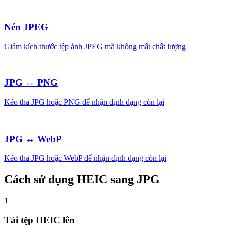
Nén JPEG
Giảm kích thước tệp ảnh JPEG mà không mất chất lượng
JPG ↔ PNG
Kéo thả JPG hoặc PNG để nhận định dạng còn lại
JPG ↔ WebP
Kéo thả JPG hoặc WebP để nhận định dạng còn lại
Cách sử dụng HEIC sang JPG
1
Tải tệp HEIC lên