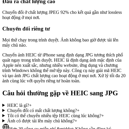
Đầu ra chất lượng cao
Chuyển đổi ở chất lượng JPEG 92% cho kết quả gần như lossless
hoạt động ở mọi nơi.
Chuyển đổi riêng tư
Mọi thứ chạy trong trình duyệt. Ảnh không bao giờ được tải lên
máy chủ nào.
Chuyển ảnh HEIC từ iPhone sang định dạng JPG tương thích phổ
quát ngay trong trình duyệt. HEIC là định dạng ảnh mặc định của
Apple nén xuất sắc, nhưng nhiều website, ứng dụng và chương
trình Windows không thể mở tệp này. Công cụ này giải mã HEIC
và tạo ảnh JPG chất lượng cao hoạt động ở mọi nơi. Xử lý tối đa 20
ảnh cùng lúc với quyền riêng tư hoàn toàn.
Câu hỏi thường gặp về HEIC sang JPG
HEIC là gì?
+
Chuyển đổi có mất chất lượng không?
+
Tôi có thể chuyển nhiều tệp HEIC cùng lúc không?
+
Ảnh có được tải lên máy chủ không?
+
Hơn 30 công cụ miễn phí &middot; Không cần đăng ký