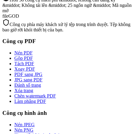
&middot; Không tải lên &middot; 25 ngôn ngữ &middot; Mã nguồn
mở
fileGOD
Công cụ phía máy khách xử lý tệp trong trình duyệt. Tệp không
bao giờ rời khỏi thiết bị của bạn.
Công cụ PDF
Nén PDF
Gộp PDF
Tách PDF
Xoay PDF
PDF sang JPG
JPG sang PDF
Đánh số trang
Xóa trang
Chèn watermark PDF
Làm phẳng PDF
Công cụ hình ảnh
Nén JPEG
Nén PNG