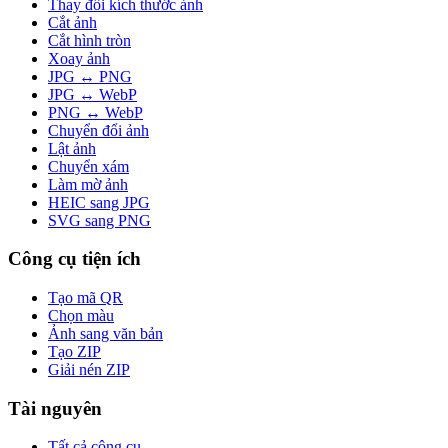
Thay đổi kích thước ảnh
Cắt ảnh
Cắt hình tròn
Xoay ảnh
JPG ↔ PNG
JPG ↔ WebP
PNG ↔ WebP
Chuyển đổi ảnh
Lật ảnh
Chuyển xám
Làm mờ ảnh
HEIC sang JPG
SVG sang PNG
Công cụ tiện ích
Tạo mã QR
Chọn màu
Ảnh sang văn bản
Tạo ZIP
Giải nén ZIP
Tài nguyên
Tất cả công cụ