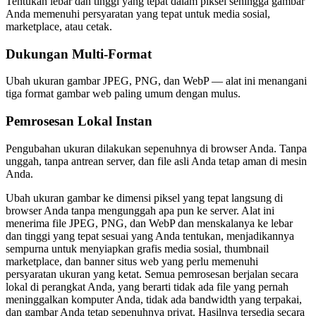
Tentukan lebar dan tinggi yang tepat dalam piksel sehingga gambar
Anda memenuhi persyaratan yang tepat untuk media sosial,
marketplace, atau cetak.
Dukungan Multi-Format
Ubah ukuran gambar JPEG, PNG, dan WebP — alat ini menangani
tiga format gambar web paling umum dengan mulus.
Pemrosesan Lokal Instan
Pengubahan ukuran dilakukan sepenuhnya di browser Anda. Tanpa
unggah, tanpa antrean server, dan file asli Anda tetap aman di mesin
Anda.
Ubah ukuran gambar ke dimensi piksel yang tepat langsung di
browser Anda tanpa mengunggah apa pun ke server. Alat ini
menerima file JPEG, PNG, dan WebP dan menskalanya ke lebar
dan tinggi yang tepat sesuai yang Anda tentukan, menjadikannya
sempurna untuk menyiapkan grafis media sosial, thumbnail
marketplace, dan banner situs web yang perlu memenuhi
persyaratan ukuran yang ketat. Semua pemrosesan berjalan secara
lokal di perangkat Anda, yang berarti tidak ada file yang pernah
meninggalkan komputer Anda, tidak ada bandwidth yang terpakai,
dan gambar Anda tetap sepenuhnya privat. Hasilnya tersedia secara