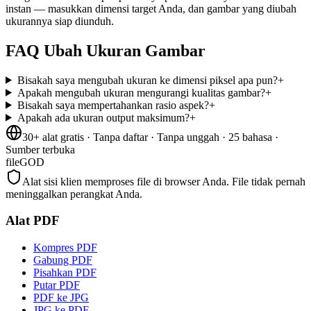
instan — masukkan dimensi target Anda, dan gambar yang diubah
ukurannya siap diunduh.
FAQ Ubah Ukuran Gambar
Bisakah saya mengubah ukuran ke dimensi piksel apa pun?
+
Apakah mengubah ukuran mengurangi kualitas gambar?
+
Bisakah saya mempertahankan rasio aspek?
+
Apakah ada ukuran output maksimum?
+
30+ alat gratis · Tanpa daftar · Tanpa unggah · 25 bahasa ·
Sumber terbuka
fileGOD
Alat sisi klien memproses file di browser Anda. File tidak pernah
meninggalkan perangkat Anda.
Alat PDF
Kompres PDF
Gabung PDF
Pisahkan PDF
Putar PDF
PDF ke JPG
JPG ke PDF