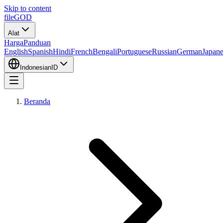
Skip to content
fileGOD
Alat
Harga
Panduan
English
Spanish
Hindi
French
Bengali
Portuguese
Russian
German
Japane
Indonesian
ID
Beranda